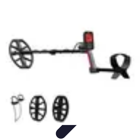
Shopping Accessible
Compréhension de l'accessibilité
Accessibilité
Guides pratiques
Guide
Pratique
Mode Accessible
Shopping Accessible