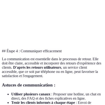
Retours
Pratique et
Délai de
Généralement
par
accessible
traitement
accessible
courrier
Avantageux pour
Retours
Variabilité
Options
ceux avec des
chez un
selon
locales
difficultés de
partenaire
l'emplacement
déplacement
## Étape 4 : Communiquer efficacement
La communication est essentielle dans le processus de retour. Elle
doit être claire, accessible et incorporer des retours d'expérience des
clients.
D'après les retours utilisateurs
, un service client
accessible, que ce soit par téléphone ou en ligne, peut favoriser la
satisfaction et l'engagement.
Astuces de communication :
Utiliser plusieurs canaux
: Proposer une hotline, un chat en
direct, des FAQ et des fiches explicatives en ligne.
Tenir les clients informés à chaque étape
: Envoi de