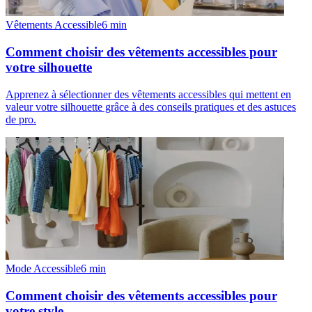
Vêtements Accessible
6
min
Comment choisir des vêtements accessibles pour
votre silhouette
Apprenez à sélectionner des vêtements accessibles qui mettent en
valeur votre silhouette grâce à des conseils pratiques et des astuces
de pro.
Mode Accessible
6
min
Comment choisir des vêtements accessibles pour
votre style