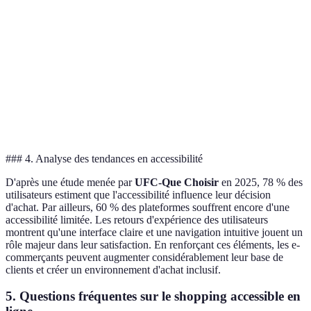
Lecture
Peu
À
Compatible
Compatible
d'écran
compatible
amél
Options de
Oui
Non
Oui
Exce
contrastes
Structure de
Fluide
Confusion
Fluide
Bon
la page
### 4. Analyse des tendances en accessibilité
D'après une étude menée par
UFC-Que Choisir
en 2025, 78 % des
utilisateurs estiment que l'accessibilité influence leur décision
d'achat. Par ailleurs, 60 % des plateformes souffrent encore d'une
accessibilité limitée. Les retours d'expérience des utilisateurs
montrent qu'une interface claire et une navigation intuitive jouent un
rôle majeur dans leur satisfaction. En renforçant ces éléments, les e-
commerçants peuvent augmenter considérablement leur base de
clients et créer un environnement d'achat inclusif.
5. Questions fréquentes sur le shopping accessible en