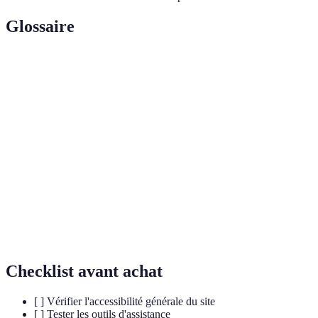
Glossaire
Terme
Définition
Capacité à rendre un site web utilisable par toutes
Accessibilité
les personnes, indépendamment de leurs capacités.
Web Content Accessibility Guidelines : un
WCAG
ensemble de recommandations pour rendre le
contenu web plus accessible.
Outils
Technologies et logiciels qui aident les utilisateurs à
d'assistance
interagir avec le contenu numérique.
Checklist avant achat
[ ] Vérifier l'accessibilité générale du site
[ ] Tester les outils d'assistance