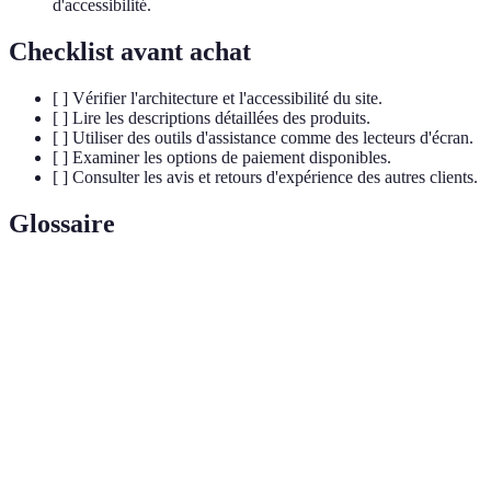
d'accessibilité.
Checklist avant achat
[ ] Vérifier l'architecture et l'accessibilité du site.
[ ] Lire les descriptions détaillées des produits.
[ ] Utiliser des outils d'assistance comme des lecteurs d'écran.
[ ] Examiner les options de paiement disponibles.
[ ] Consulter les avis et retours d'expérience des autres clients.
Glossaire
Terme
Définition
Pratiques qui rendent les contenus en ligne
Accessibilité
utilisables par tous, y compris les personnes en
web
situation de handicap.
Outils logiciels qui convertissent le texte affiché en
Lecteurs
discours ou en braille, facilitant ainsi la navigation
d'écran
pour les malvoyants.