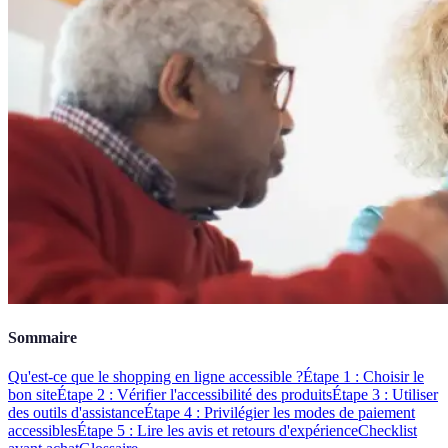
Sommaire
Qu'est-ce que le shopping en ligne accessible ?
Étape 1 : Choisir le
bon site
Étape 2 : Vérifier l'accessibilité des produits
Étape 3 : Utiliser
des outils d'assistance
Étape 4 : Privilégier les modes de paiement
accessibles
Étape 5 : Lire les avis et retours d'expérience
Checklist