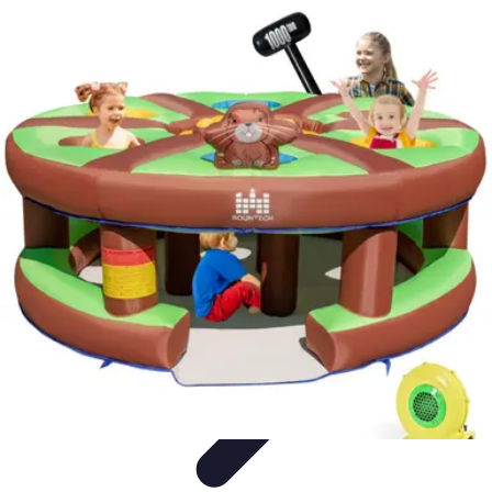
Shopping Accessible
Compréhension de l'accessibilité
Accessibilité
Guides pratiques
Guide
Pratique
Mode Accessible
Shopping Accessible