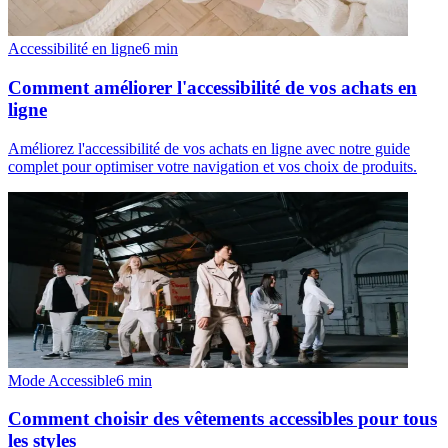
Accessibilité en ligne
6
min
Comment améliorer l'accessibilité de vos achats en
ligne
Améliorez l'accessibilité de vos achats en ligne avec notre guide
complet pour optimiser votre navigation et vos choix de produits.
Mode Accessible
6
min
Comment choisir des vêtements accessibles pour tous
les styles