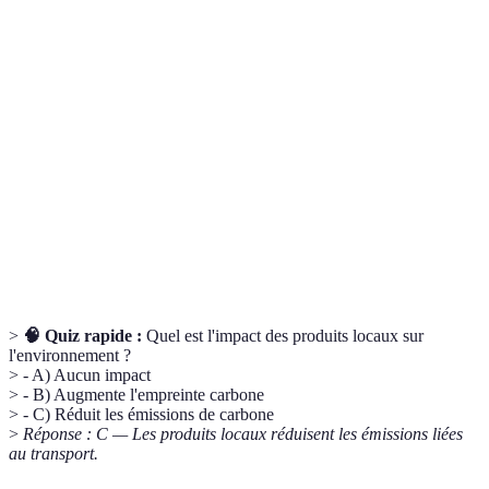
Terme
Définition
Se dit de produits ou pratiques qui respectent
Ecoresponsable
l'environnement et les droits humains.
Système économique qui cherche à réduire le
Économie
gaspillage en réutilisant et recyclant les
circulaire
ressources.
Philosophie de vie qui valorise la simplicité et
Minimalisme
la réduction de la consommation matérielle.
>
🧠 Quiz rapide :
Quel est l'impact des produits locaux sur
l'environnement ?
> - A) Aucun impact
> - B) Augmente l'empreinte carbone
> - C) Réduit les émissions de carbone
>
Réponse : C — Les produits locaux réduisent les émissions liées
au transport.