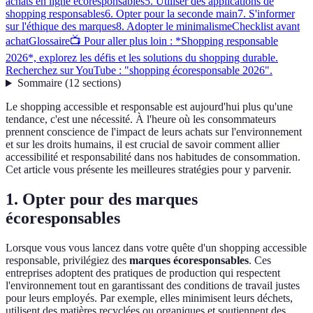
achats en ligne écoresponsables
5. Utiliser des applications de
shopping responsables
6. Opter pour la seconde main
7. S'informer
sur l'éthique des marques
8. Adopter le minimalisme
Checklist avant
achat
Glossaire
📺 Pour aller plus loin : *Shopping responsable
2026*, explorez les défis et les solutions du shopping durable.
Recherchez sur YouTube : "shopping écoresponsable 2026".
Sommaire
(
12
sections
)
Le shopping accessible et responsable est aujourd'hui plus qu'une
tendance, c'est une nécessité. À l'heure où les consommateurs
prennent conscience de l'impact de leurs achats sur l'environnement
et sur les droits humains, il est crucial de savoir comment allier
accessibilité et responsabilité dans nos habitudes de consommation.
Cet article vous présente les meilleures stratégies pour y parvenir.
1. Opter pour des marques
écoresponsables
Lorsque vous vous lancez dans votre quête d'un shopping accessible
responsable, privilégiez des
marques écoresponsables
. Ces
entreprises adoptent des pratiques de production qui respectent
l'environnement tout en garantissant des conditions de travail justes
pour leurs employés. Par exemple, elles minimisent leurs déchets,
utilisent des matières recyclées ou organiques et soutiennent des