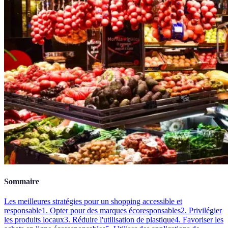
Sommaire
Les meilleures stratégies pour un shopping accessible et
responsable
1. Opter pour des marques écoresponsables
2. Privilégier
les produits locaux
3. Réduire l'utilisation de plastique
4. Favoriser les