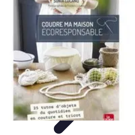
Shopping Accessible
Compréhension de l'accessibilité
Accessibilité
Guides pratiques
Guide
Pratique
Mode Accessible
Shopping Accessible