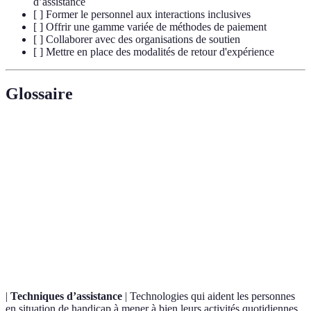
d’assistance
[ ] Former le personnel aux interactions inclusives
[ ] Offrir une gamme variée de méthodes de paiement
[ ] Collaborer avec des organisations de soutien
[ ] Mettre en place des modalités de retour d'expérience
Glossaire
Terme
Définition
Capacité à résoudre des obstacles, permettant à tous
Accessibilité
d'accéder à des services et produits.
Pratique qui vise à assurer que tous les individus,
Inclusivité
indépendamment de leurs différences, se sentent
bienvenus et respectés.
|
Techniques d’assistance
| Technologies qui aident les personnes
en situation de handicap à mener à bien leurs activités quotidiennes.