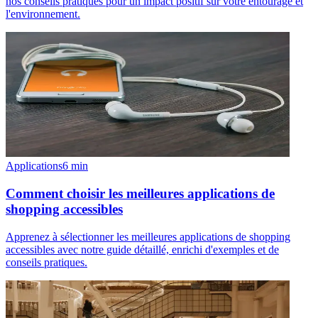
nos conseils pratiques pour un impact positif sur votre entourage et
l'environnement.
Applications
6
min
Comment choisir les meilleures applications de
shopping accessibles
Apprenez à sélectionner les meilleures applications de shopping
accessibles avec notre guide détaillé, enrichi d'exemples et de
conseils pratiques.