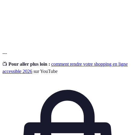
WCAG
de recommandations pour l'accessibilité du contenu
web.
Aide à la
Outils et ressources aidant les utilisateurs à
navigation
naviguer sur des sites de manière plus efficace.
---
📺
Pour aller plus loin :
comment rendre votre shopping en ligne
accessible 2026
sur YouTube