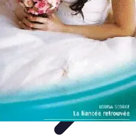
Shopping Accessible
Compréhension de l'accessibilité
Accessibilité
Guides pratiques
Guide
Pratique
Mode Accessible
Shopping Accessible