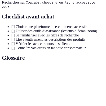
Recherchez sur YouTube :
shopping en ligne accessible
.
2026
Checklist avant achat
[ ] Choisir une plateforme de e-commerce accessible
[ ] Utiliser des outils d’assistance (lecteurs d’écran, zoom)
[ ] Se familiariser avec les filtres de recherche
[ ] Lire attentivement les descriptions des produits
[ ] Vérifier les avis et retours des clients
[ ] Connaître vos droits en tant que consommateur
Glossaire
Terme
Définition
Capacité d'un produit ou d'un service à être utilisé
Accessibilité
par tous, y compris par les personnes ayant des
handicapées.
Web Content Accessibility Guidelines, un ensemble