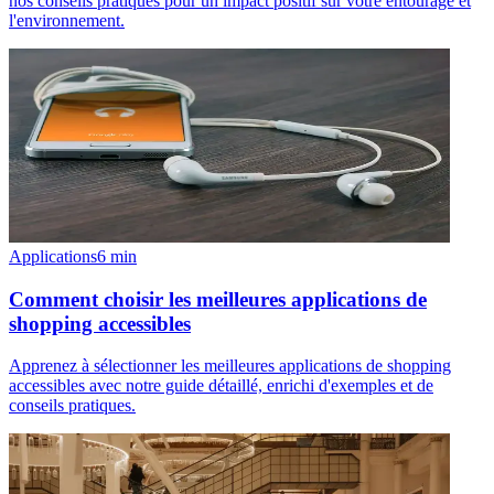
nos conseils pratiques pour un impact positif sur votre entourage et
l'environnement.
Applications
6
min
Comment choisir les meilleures applications de
shopping accessibles
Apprenez à sélectionner les meilleures applications de shopping
accessibles avec notre guide détaillé, enrichi d'exemples et de
conseils pratiques.