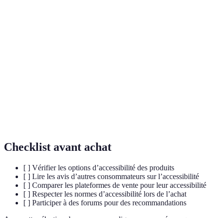
Capacité d'un environnement ou produit à être
Accessibilité
utilisé par toutes les personnes, y compris celles en
situation de handicap.
Produits spécialement conçus pour répondre aux
Produits
besoins spécifiques de certaines populations,
adaptés
comme les personnes atteintes de handicaps.
E-
Types de commerce en ligne qui privilégient
commerce
l'accessibilité et l'inclusivité des produits pour tous
inclusif
les utilisateurs.
Checklist avant achat
[ ] Vérifier les options d’accessibilité des produits
[ ] Lire les avis d’autres consommateurs sur l’accessibilité
[ ] Comparer les plateformes de vente pour leur accessibilité
[ ] Respecter les normes d’accessibilité lors de l’achat
[ ] Participer à des forums pour des recommandations