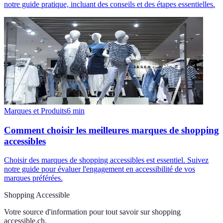
notre guide pratique, incluant des conseils et des étapes essentielles.
Marques et Produits
6
min
Comment choisir les meilleures marques de shopping
accessibles
Choisir des marques de shopping accessibles est essentiel. Suivez
notre guide pour évaluer l'engagement en accessibilité de vos
marques préférées.
Shopping Accessible
Votre source d'information pour tout savoir sur
shopping
accessible.ch
.