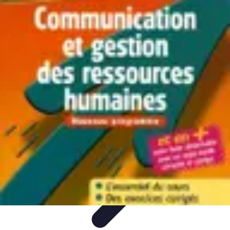
Shopping Accessible
Compréhension de l'accessibilité
Accessibilité
Guides pratiques
Guide
Pratique
Mode Accessible
Shopping Accessible