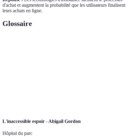
d'achat et augmentent la probabilité que les utilisateurs finalisent
leurs achats en ligne.
Glossaire
Terme
Définition
Capacité à accéder à des biens, services, et
Accessibilité
informations pour tous, sans barrières.
e-
Activité commerciale qui utilise l'Internet pour
Commerce
acheter et vendre des produits ou services.
Technologie
Dispositifs ou logiciels conçus pour améliorer
d'assistance
l'autonomie des personnes en situation de handicap.
L'inaccessible espoir - Abigail Gordon
Hôpital du parc