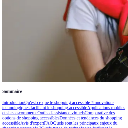
Sommaire
Introduction
Qu'est-ce que le shopping accessible ?
Innovations
technologiques facilitant le shopping accessible
Applications mobiles
et sites e-commerce
Outils d'assistance virtuels
Comparative des
options de shopping accessibles
Données et tendances du shopping
accessible
Avis d'expert
FAQ
Quels sont les principaux enjeux du