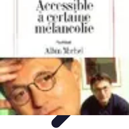
Shopping Accessible
Compréhension de l'accessibilité
Accessibilité
Guides pratiques
Guide
Pratique
Mode Accessible
Shopping Accessible