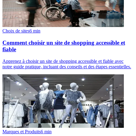
Choix de sites
6
min
Comment choisir un site de shopping accessible et
fiable
Apprenez à choisir un site de shopping accessible et fiable avec
notre guide pratique, incluant des conseils et des étapes essentielles.
Marques et Produits
6
min