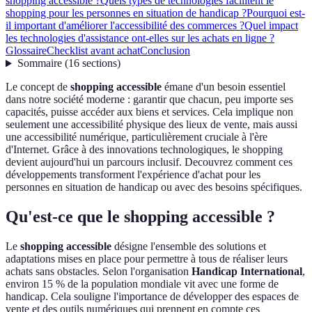
shopping accessible ?
Quels types de technologies facilitent le
shopping pour les personnes en situation de handicap ?
Pourquoi est-
il important d'améliorer l'accessibilité des commerces ?
Quel impact
les technologies d'assistance ont-elles sur les achats en ligne ?
Glossaire
Checklist avant achat
Conclusion
Sommaire
(
16
sections
)
Le concept de
shopping accessible
émane d'un besoin essentiel
dans notre société moderne : garantir que chacun, peu importe ses
capacités, puisse accéder aux biens et services. Cela implique non
seulement une accessibilité physique des lieux de vente, mais aussi
une accessibilité numérique, particulièrement cruciale à l'ère
d'Internet. Grâce à des innovations technologiques, le shopping
devient aujourd'hui un parcours inclusif. Decouvrez comment ces
développements transforment l'expérience d'achat pour les
personnes en situation de handicap ou avec des besoins spécifiques.
Qu'est-ce que le shopping accessible ?
Le
shopping accessible
désigne l'ensemble des solutions et
adaptations mises en place pour permettre à tous de réaliser leurs
achats sans obstacles. Selon l'organisation
Handicap International
,
environ 15 % de la population mondiale vit avec une forme de
handicap. Cela souligne l'importance de développer des espaces de
vente et des outils numériques qui prennent en compte ces