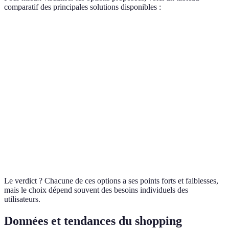
comparatif des principales solutions disponibles :
Critère
Applications d'assistance
Sites e-commerce opti
Accessibilité
Haute
Très haute
Coût
Gratuit ou très faible
Variable
Facilité
Moyen
Haute
d'utilisation
Personnes en situation de
Public cible
Tout public
handicap
Le verdict ? Chacune de ces options a ses points forts et faiblesses,
mais le choix dépend souvent des besoins individuels des
utilisateurs.
Données et tendances du shopping