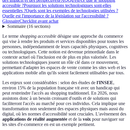
des impacts et des perspectives
FAQ
Qu'est-ce que le shopping
accessible ?
Pourquoi les solutions technologiques sont-elles
essentielles ?
Quels sont les exemples de technologies utilisées ?
Quelle est l'importance de la législation sur l'accessibilité ?
Glossaire
Checklist avant achat
Sommaire
(
16
sections
)
Le terme
shopping accessible
désigne une approche du commerce
qui vise à rendre les produits et services disponibles pour toutes les
personnes, indépendamment de leurs capacités physiques, cognitives
ou technologiques. Cette notion est devenue primordiale dans le
contexte actuel où l'inclusion est de plus en plus valorisée. Les
solutions technologiques jouent un rôle clé dans ce mouvement,
permettant d'adapter les espaces de vente comme les sites web et les
applications mobile afin qu'ils soient facilement utilisables par tous.
Les enjeux sont considérables : selon des études de
l'INSEE
,
environ 15% de la population française vit avec un handicap qui
peut restreindre l'accès au shopping traditionnel. En 2026, nous
assistons donc à un besoin croissant d'outils et de solutions qui
faciliteront l'accès au marché pour ces individus. Cela implique une
transformation non seulement des espaces physiques mais aussi du
digital, où les normes d'accessibilité sont cruciales. L'avènement des
applications de réalité augmentée
et de la
voix
pour naviguer sur
les sites d'e-commerce en est un exemple pertinent.