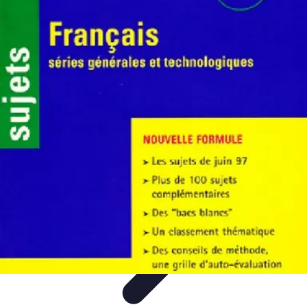
Shopping Accessible
Compréhension de l'accessibilité
Accessibilité
Guides pratiques
Guide
Pratique
Mode Accessible
Shopping Accessible