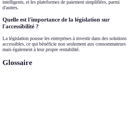
intelligents, et les plateformes de paiement simplifiées, parmi
d'autres.
Quelle est l'importance de la législation sur
l'accessibilité ?
La législation pousse les entreprises à investir dans des solutions
accessibles, ce qui bénéficie non seulement aux consommateurs
mais également à leur propre rentabilité.
Glossaire
Terme
Définition
Qualité d'un service permettant son utilisation par
Accessibilité
tous, y compris les personnes handicapées.
Technologie qui superpose des informations
Réalité
numériques à la réalité physique vécue par
augmentée
l'utilisateur.