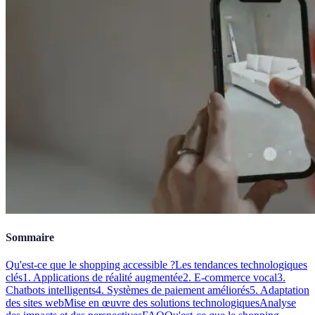
Sommaire
Qu'est-ce que le shopping accessible ?
Les tendances technologiques
clés
1. Applications de réalité augmentée
2. E-commerce vocal
3.
Chatbots intelligents
4. Systèmes de paiement améliorés
5. Adaptation
des sites web
Mise en œuvre des solutions technologiques
Analyse