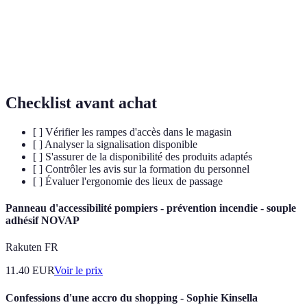
Intégration de tous, quelles que soient les
Inclusion
capacités.
E-
Vente de biens ou services sur Internet.
Commerce
Checklist avant achat
[ ] Vérifier les rampes d'accès dans le magasin
[ ] Analyser la signalisation disponible
[ ] S'assurer de la disponibilité des produits adaptés
[ ] Contrôler les avis sur la formation du personnel
[ ] Évaluer l'ergonomie des lieux de passage
Panneau d'accessibilité pompiers - prévention incendie - souple
adhésif NOVAP
Rakuten FR
11.40
EUR
Voir le prix
Confessions d'une accro du shopping - Sophie Kinsella