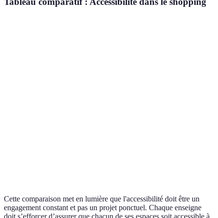
Tableau comparatif : Accessibilité dans le shopping
Critère
Marque A (exemple positif)
Marque B (exemple 
Rampes
Oui
Non
d'accès
Signalisation
Oui
Partiellement
accessible
Formation
Oui
Non
du personnel
Produits
adaptés
Large choix
Très limité
disponibles
Cette comparaison met en lumière que l'accessibilité doit être un
engagement constant et pas un projet ponctuel. Chaque enseigne
doit s’efforcer d’assurer que chacun de ses espaces soit accessible à