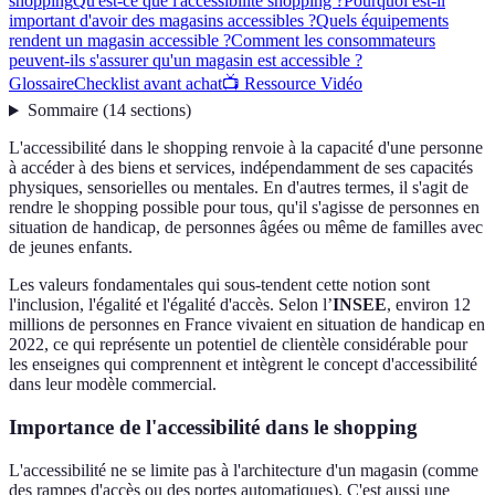
shopping
Qu'est-ce que l'accessibilité shopping ?
Pourquoi est-il
important d'avoir des magasins accessibles ?
Quels équipements
rendent un magasin accessible ?
Comment les consommateurs
peuvent-ils s'assurer qu'un magasin est accessible ?
Glossaire
Checklist avant achat
📺 Ressource Vidéo
Sommaire
(
14
sections
)
L'accessibilité dans le shopping renvoie à la capacité d'une personne
à accéder à des biens et services, indépendamment de ses capacités
physiques, sensorielles ou mentales. En d'autres termes, il s'agit de
rendre le shopping possible pour tous, qu'il s'agisse de personnes en
situation de handicap, de personnes âgées ou même de familles avec
de jeunes enfants.
Les valeurs fondamentales qui sous-tendent cette notion sont
l'inclusion, l'égalité et l'égalité d'accès. Selon l’
INSEE
, environ 12
millions de personnes en France vivaient en situation de handicap en
2022, ce qui représente un potentiel de clientèle considérable pour
les enseignes qui comprennent et intègrent le concept d'accessibilité
dans leur modèle commercial.
Importance de l'accessibilité dans le shopping
L'accessibilité ne se limite pas à l'architecture d'un magasin (comme
des rampes d'accès ou des portes automatiques). C'est aussi une