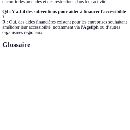
encourir des amendes et des restrictions dans leur activité.
Q4 : Y a-t-il des subventions pour aider à financer l'accessibilité
?
R : Oui, des aides financières existent pour les entreprises souhaitant
améliorer leur accessibilité, notamment via l'
Agefiph
ou d’autres
organismes régionaux.
Glossaire
Terme
Définition
Désigne la possibilité d'accéder et d'utiliser un
Accessibilité
espace ou un service sans obstacles pour les
personnes handicapées.
Ensemble de règles qui définissent les critères à
Norme
respecter pour garantir l'inaccessibilité dans les
lieux publics.
Commerce qui prend en compte tous les usagers, en