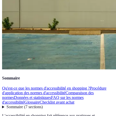
Sommaire
Qu'est-ce que les normes d'accessibilité en shopping ?
Procédure
d'application des normes d'accessibilité
Comparaison des
normes
Données et statistiques
FAQ sur les normes
d'accessibilité
Glossaire
Checklist avant achat
Sommaire
(
7
sections
)
L'accessibilité en shopping fait référence aux pratiques et