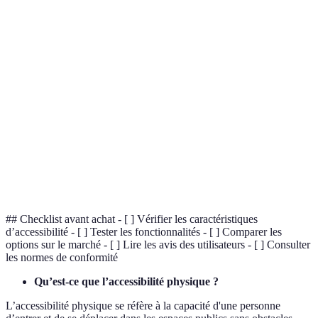
Terme
Définition
Accessibilité
Capacité d'accéder aux espaces et infrastructures
physique
sans obstacle.
Technologie
Outils et dispositifs qui facilitent la vie des
d'assistance
personnes en situation de handicap.
Conception
Un principe de conception qui cherche à rendre les
universelle
produits et environnements accessibles.
## Checklist avant achat - [ ] Vérifier les caractéristiques
d’accessibilité - [ ] Tester les fonctionnalités - [ ] Comparer les
options sur le marché - [ ] Lire les avis des utilisateurs - [ ] Consulter
les normes de conformité
Qu’est-ce que l’accessibilité physique ?
L’accessibilité physique se réfère à la capacité d'une personne