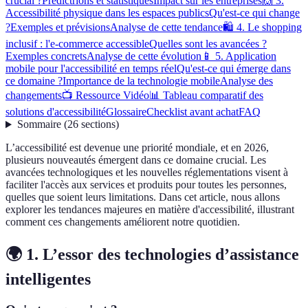
crucial ?
Predictrions et statistiques
Impact sur les entreprises
🙌 3.
Accessibilité physique dans les espaces publics
Qu'est-ce qui change
?
Exemples et prévisions
Analyse de cette tendance
🛍️ 4. Le shopping
inclusif : l'e-commerce accessible
Quelles sont les avancées ?
Exemples concrets
Analyse de cette évolution
📱 5. Application
mobile pour l'accessibilité en temps réel
Qu'est-ce qui émerge dans
ce domaine ?
Importance de la technologie mobile
Analyse des
changements
📺 Ressource Vidéo
📊 Tableau comparatif des
solutions d'accessibilité
Glossaire
Checklist avant achat
FAQ
Sommaire
(
26
sections
)
L’accessibilité est devenue une priorité mondiale, et en 2026,
plusieurs nouveautés émergent dans ce domaine crucial. Les
avancées technologiques et les nouvelles réglementations visent à
faciliter l'accès aux services et produits pour toutes les personnes,
quelles que soient leurs limitations. Dans cet article, nous allons
explorer les tendances majeures en matière d'accessibilité, illustrant
comment ces changements améliorent notre quotidien.
🌍 1. L’essor des technologies d’assistance
intelligentes