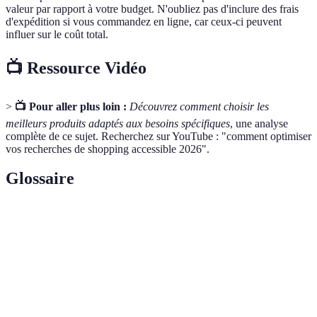
valeur par rapport à votre budget. N'oubliez pas d'inclure des frais
d'expédition si vous commandez en ligne, car ceux-ci peuvent
influer sur le coût total.
📺 Ressource Vidéo
>
📺 Pour aller plus loin :
Découvrez comment choisir les
meilleurs produits adaptés aux besoins spécifiques
, une analyse
complète de ce sujet. Recherchez sur YouTube : "comment optimiser
vos recherches de shopping accessible 2026".
Glossaire
Terme
Définition
Capacité d’une personne à utiliser un produit ou un
Accessibilité
service sans rencontrer de problèmes, notamment
pour les personnes handicapées.