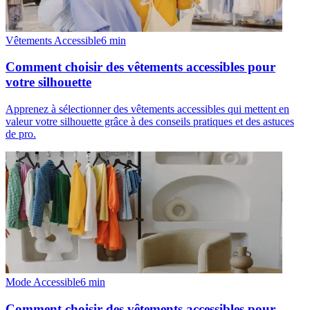
Vêtements Accessible
6
min
Comment choisir des vêtements accessibles pour
votre silhouette
Apprenez à sélectionner des vêtements accessibles qui mettent en
valeur votre silhouette grâce à des conseils pratiques et des astuces
de pro.
Mode Accessible
6
min
Comment choisir des vêtements accessibles pour