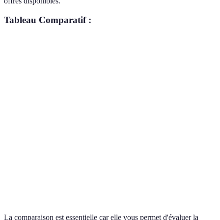
offres disponibles.
Tableau Comparatif :
Critère
Option A
Option B
Option C
Verdi
Optio
Prix
50€
70€
65€
A
Très
Optio
Qualité
Bonne
Excellente
bonne
B
Optio
Accessibilité
Oui
Oui
Non
A
Optio
Fonctionnalités
Multiples
Limitées
Multiples
A
La comparaison est essentielle car elle vous permet d'évaluer la