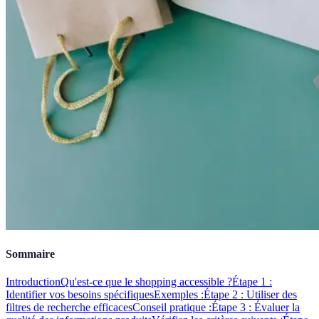
Sommaire
Introduction
Qu'est-ce que le shopping accessible ?
Étape 1 :
Identifier vos besoins spécifiques
Exemples :
Étape 2 : Utiliser des
filtres de recherche efficaces
Conseil pratique :
Étape 3 : Évaluer la