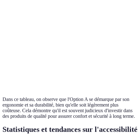
Option C
est la
Coût
50 €
75 €
30 €
moins
chère
Option A
Facilité
Simple
Modéré
Complexe
est la plu
d'utilisation
intuitive
Option A
Matériaux
Écologique
Plastique
Métal
plus
durable
Dans ce tableau, on observe que l'Option A se démarque par son
ergonomie et sa durabilité, bien qu'elle soit légèrement plus
coûteuse. Cela démontre qu'il est souvent judicieux d'investir dans
des produits de qualité pour assurer confort et sécurité à long terme.
Statistiques et tendances sur l'accessibilité