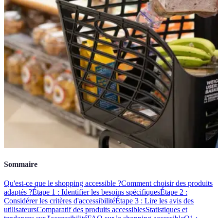
Sommaire
Qu'est-ce que le shopping accessible ?
Comment choisir des produits
adaptés ?
Étape 1 : Identifier les besoins spécifiques
Étape 2 :
Considérer les critères d'accessibilité
Étape 3 : Lire les avis des
utilisateurs
Comparatif des produits accessibles
Statistiques et