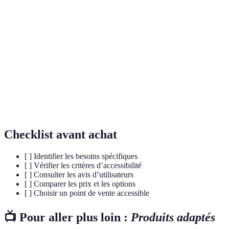
Capacité d'une personne à accéder aux lieux et
Accessibilité
services nécessaires.
Étude des conditions de travail visant à améliorer le
Ergonomie
confort et la sécurité des utilisateurs.
Philosophie visant à intégrer toutes les personnes
Inclusion
dans la société, indépendamment de leurs
différences.
Checklist avant achat
[ ] Identifier les besoins spécifiques
[ ] Vérifier les critères d’accessibilité
[ ] Consulter les avis d’utilisateurs
[ ] Comparer les prix et les options
[ ] Choisir un point de vente accessible
📺 Pour aller plus loin :
Produits adaptés