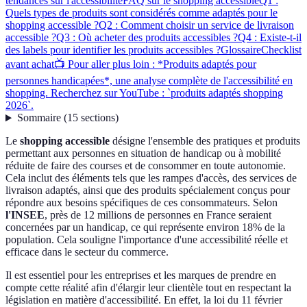
tendances sur l'accessibilité
FAQ sur le shopping accessible
Q1 :
Quels types de produits sont considérés comme adaptés pour le
shopping accessible ?
Q2 : Comment choisir un service de livraison
accessible ?
Q3 : Où acheter des produits accessibles ?
Q4 : Existe-t-il
des labels pour identifier les produits accessibles ?
Glossaire
Checklist
avant achat
📺 Pour aller plus loin : *Produits adaptés pour
personnes handicapées*, une analyse complète de l'accessibilité en
shopping. Recherchez sur YouTube : `produits adaptés shopping
2026`.
Sommaire
(
15
sections
)
Le
shopping accessible
désigne l'ensemble des pratiques et produits
permettant aux personnes en situation de handicap ou à mobilité
réduite de faire des courses et de consommer en toute autonomie.
Cela inclut des éléments tels que les rampes d'accès, des services de
livraison adaptés, ainsi que des produits spécialement conçus pour
répondre aux besoins spécifiques de ces consommateurs. Selon
l'INSEE
, près de 12 millions de personnes en France seraient
concernées par un handicap, ce qui représente environ 18% de la
population. Cela souligne l'importance d'une accessibilité réelle et
efficace dans le secteur du commerce.
Il est essentiel pour les entreprises et les marques de prendre en
compte cette réalité afin d'élargir leur clientèle tout en respectant la
législation en matière d'accessibilité. En effet, la loi du 11 février