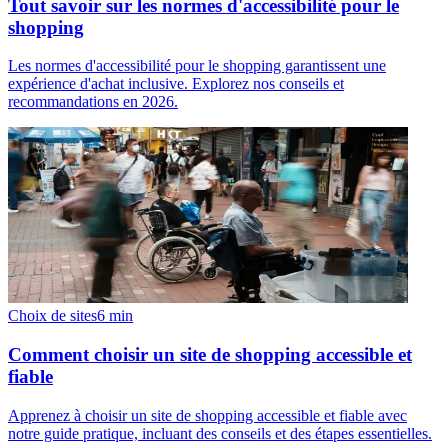
Tout savoir sur les normes d'accessibilité pour le
shopping
Les normes d'accessibilité pour le shopping garantissent une
expérience d'achat inclusive. Explorez nos conseils et
recommandations en 2026.
Choix de sites
6
min
Comment choisir un site de shopping accessible et
fiable
Apprenez à choisir un site de shopping accessible et fiable avec
notre guide pratique, incluant des conseils et des étapes essentielles.