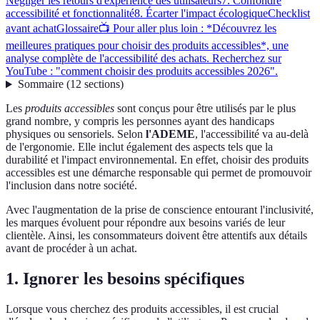
Négliger les retours d'expérience des utilisateurs
7. Confondre
accessibilité et fonctionnalité
8. Écarter l'impact écologique
Checklist
avant achat
Glossaire
📺 Pour aller plus loin : *Découvrez les
meilleures pratiques pour choisir des produits accessibles*, une
analyse complète de l'accessibilité des achats. Recherchez sur
YouTube : "comment choisir des produits accessibles 2026".
Sommaire
(
12
sections
)
Les
produits accessibles
sont conçus pour être utilisés par le plus
grand nombre, y compris les personnes ayant des handicaps
physiques ou sensoriels. Selon
l'ADEME
, l'accessibilité va au-delà
de l'ergonomie. Elle inclut également des aspects tels que la
durabilité et l'impact environnemental. En effet, choisir des produits
accessibles est une démarche responsable qui permet de promouvoir
l'inclusion dans notre société.
Avec l'augmentation de la prise de conscience entourant l'inclusivité,
les marques évoluent pour répondre aux besoins variés de leur
clientèle. Ainsi, les consommateurs doivent être attentifs aux détails
avant de procéder à un achat.
1. Ignorer les besoins spécifiques
Lorsque vous cherchez des produits accessibles, il est crucial