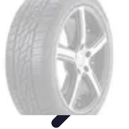
Shopping Accessible
Compréhension de l'accessibilité
Accessibilité
Guides pratiques
Guide
Pratique
Mode Accessible
Shopping Accessible