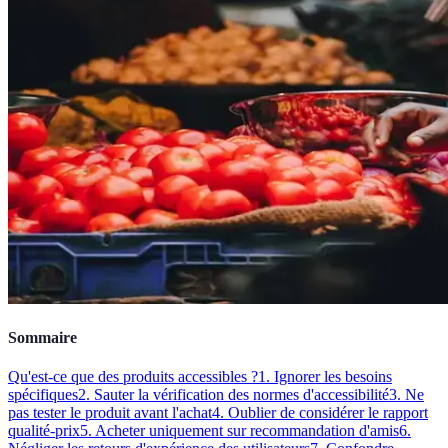
Sommaire
Qu'est-ce que des produits accessibles ?
1. Ignorer les besoins
spécifiques
2. Sauter la vérification des normes d'accessibilité
3. Ne
pas tester le produit avant l'achat
4. Oublier de considérer le rapport
qualité-prix
5. Acheter uniquement sur recommandation d'amis
6.