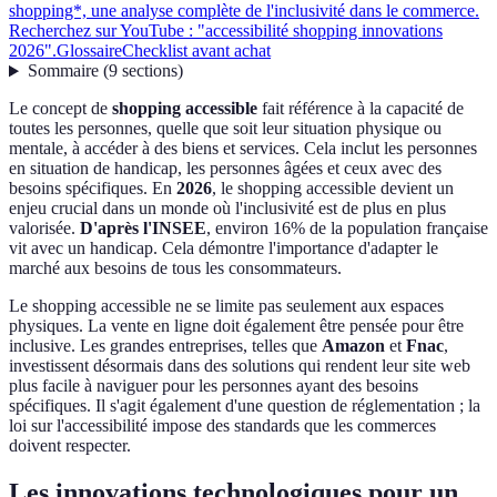
shopping*, une analyse complète de l'inclusivité dans le commerce.
Recherchez sur YouTube : "accessibilité shopping innovations
2026".
Glossaire
Checklist avant achat
Sommaire
(
9
sections
)
Le concept de
shopping accessible
fait référence à la capacité de
toutes les personnes, quelle que soit leur situation physique ou
mentale, à accéder à des biens et services. Cela inclut les personnes
en situation de handicap, les personnes âgées et ceux avec des
besoins spécifiques. En
2026
, le shopping accessible devient un
enjeu crucial dans un monde où l'inclusivité est de plus en plus
valorisée.
D'après l'INSEE
, environ 16% de la population française
vit avec un handicap. Cela démontre l'importance d'adapter le
marché aux besoins de tous les consommateurs.
Le shopping accessible ne se limite pas seulement aux espaces
physiques. La vente en ligne doit également être pensée pour être
inclusive. Les grandes entreprises, telles que
Amazon
et
Fnac
,
investissent désormais dans des solutions qui rendent leur site web
plus facile à naviguer pour les personnes ayant des besoins
spécifiques. Il s'agit également d'une question de réglementation ; la
loi sur l'accessibilité impose des standards que les commerces
doivent respecter.
Les innovations technologiques pour un