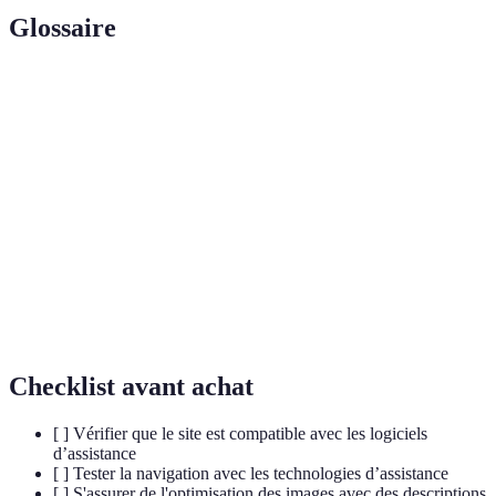
Glossaire
Terme
Définition
Capacité d'un site ou d'un service à être utilisé par
Accessibilité
tous.
Technologie
Outils et appareils qui aident les personnes ayant
assistive
des handicaps à effectuer des tâches.
Réalité
Technologie qui superpose des informations
augmentée
numériques au monde réel.
Checklist avant achat
[ ] Vérifier que le site est compatible avec les logiciels
d’assistance
[ ] Tester la navigation avec les technologies d’assistance
[ ] S'assurer de l'optimisation des images avec des descriptions