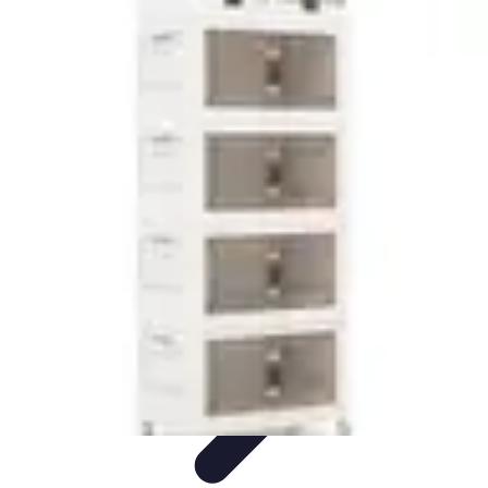
Shopping Accessible
Compréhension de l'accessibilité
Accessibilité
Guides pratiques
Guide
Pratique
Mode Accessible
Shopping Accessible