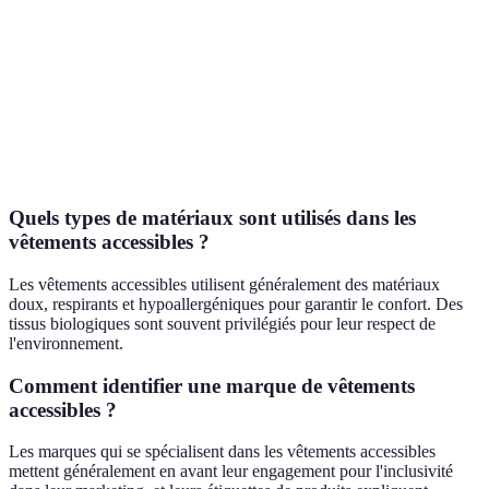
Style
Moderne
Classique
Él
Accessibilité
Oui
Oui
O
Variété de
Oui
Oui
O
tailles
Quels types de matériaux sont utilisés dans les
vêtements accessibles ?
Les vêtements accessibles utilisent généralement des matériaux
doux, respirants et hypoallergéniques pour garantir le confort. Des
tissus biologiques sont souvent privilégiés pour leur respect de
l'environnement.
Comment identifier une marque de vêtements
accessibles ?
Les marques qui se spécialisent dans les vêtements accessibles
mettent généralement en avant leur engagement pour l'inclusivité