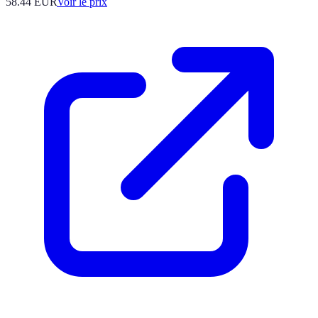
58.44
EUR
Voir le prix