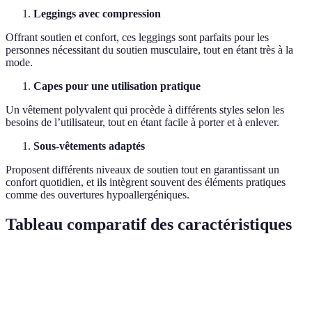
Leggings avec compression
Offrant soutien et confort, ces leggings sont parfaits pour les
personnes nécessitant du soutien musculaire, tout en étant très à la
mode.
Capes pour une utilisation pratique
Un vêtement polyvalent qui procède à différents styles selon les
besoins de l’utilisateur, tout en étant facile à porter et à enlever.
Sous-vêtements adaptés
Proposent différents niveaux de soutien tout en garantissant un
confort quotidien, et ils intègrent souvent des éléments pratiques
comme des ouvertures hypoallergéniques.
Tableau comparatif des caractéristiques
Critère
Tee-shirt adaptatif
Jean à taille élastique
Ma
Confort
Élevé
Élevé
Él