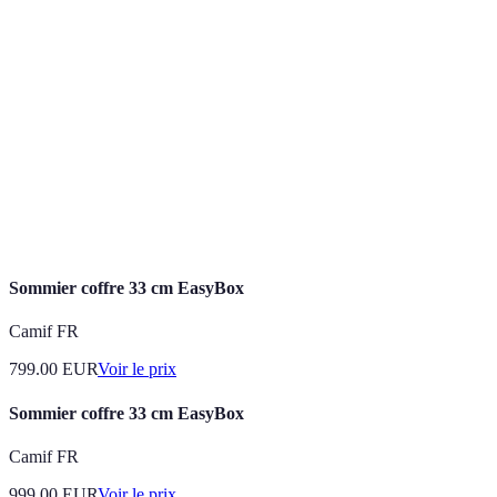
Accessibilité
toutes les personnes, y compris celles ayant des
besoins spéciaux.
Pratique visant à créer un environnement où toutes
Inclusion
les personnes, indépendamment de leurs capacités,
sont acceptées et soutenues.
Approche de la mode qui tient compte des effets
Mode
sociaux et environnementaux de la production et de
éthique
la consommation de vêtements.
Sommier coffre 33 cm EasyBox
Camif FR
799.00
EUR
Voir le prix
Sommier coffre 33 cm EasyBox
Camif FR
999.00
EUR
Voir le prix