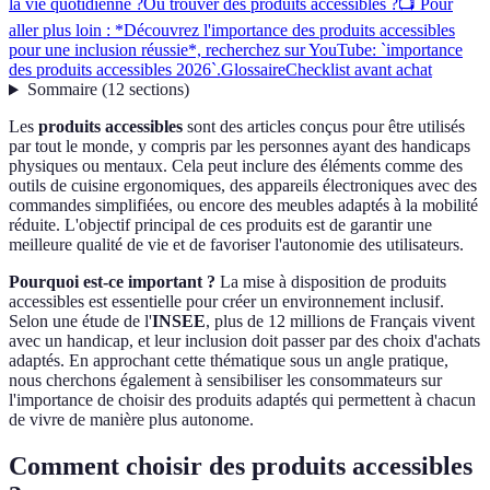
la vie quotidienne ?
Où trouver des produits accessibles ?
📺 Pour
aller plus loin : *Découvrez l'importance des produits accessibles
pour une inclusion réussie*, recherchez sur YouTube: `importance
des produits accessibles 2026`.
Glossaire
Checklist avant achat
Sommaire
(
12
sections
)
Les
produits accessibles
sont des articles conçus pour être utilisés
par tout le monde, y compris par les personnes ayant des handicaps
physiques ou mentaux. Cela peut inclure des éléments comme des
outils de cuisine ergonomiques, des appareils électroniques avec des
commandes simplifiées, ou encore des meubles adaptés à la mobilité
réduite. L'objectif principal de ces produits est de garantir une
meilleure qualité de vie et de favoriser l'autonomie des utilisateurs.
Pourquoi est-ce important ?
La mise à disposition de produits
accessibles est essentielle pour créer un environnement inclusif.
Selon une étude de l'
INSEE
, plus de 12 millions de Français vivent
avec un handicap, et leur inclusion doit passer par des choix d'achats
adaptés. En approchant cette thématique sous un angle pratique,
nous cherchons également à sensibiliser les consommateurs sur
l'importance de choisir des produits adaptés qui permettent à chacun
de vivre de manière plus autonome.
Comment choisir des produits accessibles