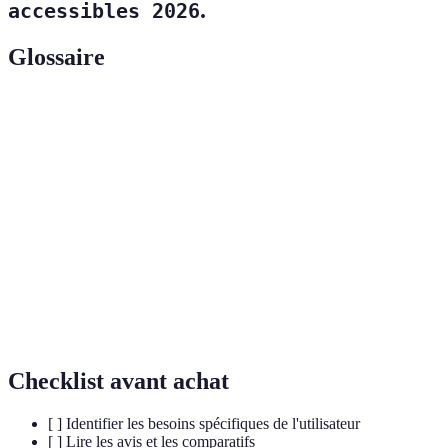
.
accessibles 2026
Glossaire
Terme
Définition
La capacité de quelque chose à être utilisé par
Accessibilité
toutes les personnes.
La science de la conception des équipements en
Ergonomie
tenant compte des utilisateurs.
L'idée d'inclure tous les individus indépendamment
Inclusivité
de leurs capacités.
Checklist avant achat
[ ] Identifier les besoins spécifiques de l'utilisateur
[ ] Lire les avis et les comparatifs