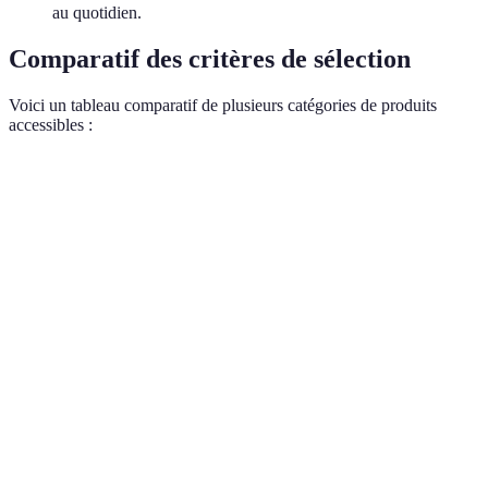
au quotidien.
Comparatif des critères de sélection
Voici un tableau comparatif de plusieurs catégories de produits
accessibles :
Critère
Option A (Produit Ergonomique)
Option B 
Ergonomie
✔️ Oui
❌ Non
Certification
✔️ Oui
✔️ Oui
Coût
30€
20€