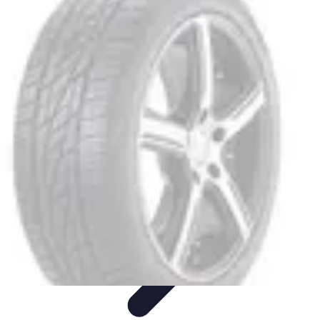
Shopping Accessible
Compréhension de l'accessibilité
Accessibilité
Guides pratiques
Guide
Pratique
Mode Accessible
Shopping Accessible