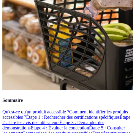
Sommaire
Qu'est-ce qu'un produit accessible ?
Comment identifier les produits
accessibles ?
Étape 1 : Rechercher des certifications spécifiques
Étape
2 : Lire les avis des utilisateurs
Étape 3 : Demander des
démonstrations
Étape 4 : Évaluer la conception
Étape 5 : Consulter