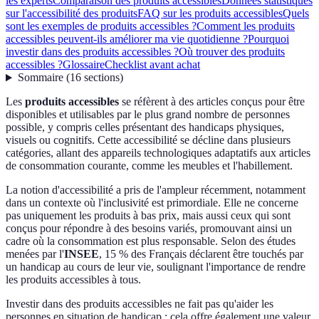
les experts
Comparaison des produits accessibles
Données statistiques
sur l'accessibilité des produits
FAQ sur les produits accessibles
Quels
sont les exemples de produits accessibles ?
Comment les produits
accessibles peuvent-ils améliorer ma vie quotidienne ?
Pourquoi
investir dans des produits accessibles ?
Où trouver des produits
accessibles ?
Glossaire
Checklist avant achat
Sommaire
(
16
sections
)
Les
produits accessibles
se réfèrent à des articles conçus pour être
disponibles et utilisables par le plus grand nombre de personnes
possible, y compris celles présentant des handicaps physiques,
visuels ou cognitifs. Cette accessibilité se décline dans plusieurs
catégories, allant des appareils technologiques adaptatifs aux articles
de consommation courante, comme les meubles et l'habillement.
La notion d'accessibilité a pris de l'ampleur récemment, notamment
dans un contexte où l'inclusivité est primordiale. Elle ne concerne
pas uniquement les produits à bas prix, mais aussi ceux qui sont
conçus pour répondre à des besoins variés, promouvant ainsi un
cadre où la consommation est plus responsable. Selon des études
menées par l'
INSEE
, 15 % des Français déclarent être touchés par
un handicap au cours de leur vie, soulignant l'importance de rendre
les produits accessibles à tous.
Investir dans des produits accessibles ne fait pas qu'aider les
personnes en situation de handicap ; cela offre également une valeur