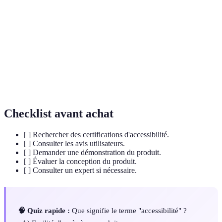
Capacité d'un produit à être utilisé par le plus grand
Accessibilité
nombre, y compris les personnes handicapées.
Processus par lequel on s'assure que tous sont
Inclusion
intégrés dans la société, sans exclusion.
Définit des critères internationaux de qualité pour
Norme ISO
la fabrication et l'utilisation de produits.
Checklist avant achat
[ ] Rechercher des certifications d'accessibilité.
[ ] Consulter les avis utilisateurs.
[ ] Demander une démonstration du produit.
[ ] Évaluer la conception du produit.
[ ] Consulter un expert si nécessaire.
🧠 Quiz rapide :
Que signifie le terme "accessibilité" ?