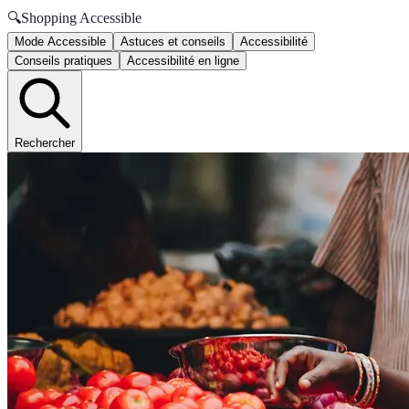
🔍
Shopping Accessible
Mode Accessible
Astuces et conseils
Accessibilité
Conseils pratiques
Accessibilité en ligne
Rechercher