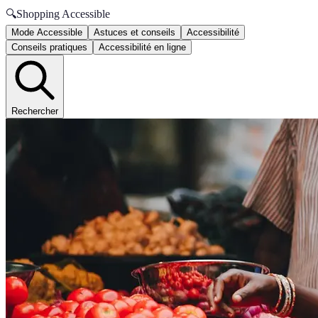
🔍
Shopping Accessible
Mode Accessible
Astuces et conseils
Accessibilité
Conseils pratiques
Accessibilité en ligne
Rechercher