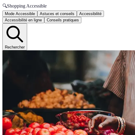
🔍
Shopping Accessible
Mode Accessible
Astuces et conseils
Accessibilité
Accessibilité en ligne
Conseils pratiques
Rechercher