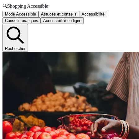
🔍
Shopping Accessible
Mode Accessible
Astuces et conseils
Accessibilité
Conseils pratiques
Accessibilité en ligne
Rechercher