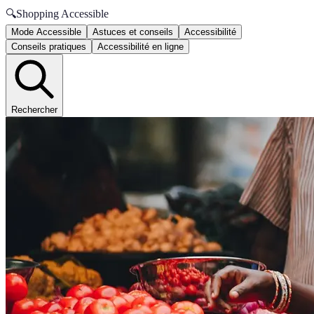
🔍
Shopping Accessible
Mode Accessible
Astuces et conseils
Accessibilité
Conseils pratiques
Accessibilité en ligne
Rechercher