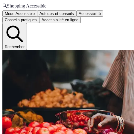
🔍
Shopping Accessible
Mode Accessible
Astuces et conseils
Accessibilité
Conseils pratiques
Accessibilité en ligne
Rechercher