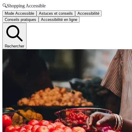
🔍
Shopping Accessible
Mode Accessible
Astuces et conseils
Accessibilité
Conseils pratiques
Accessibilité en ligne
Rechercher