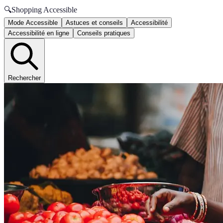
🔍
Shopping Accessible
Mode Accessible
Astuces et conseils
Accessibilité
Accessibilité en ligne
Conseils pratiques
Rechercher