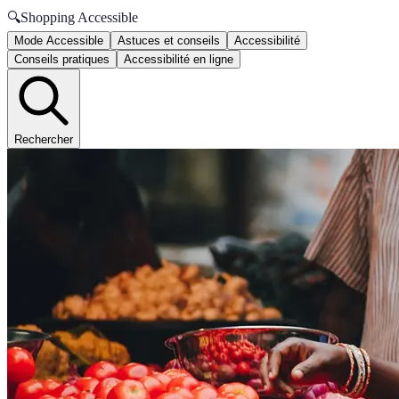
🔍
Shopping Accessible
Mode Accessible
Astuces et conseils
Accessibilité
Conseils pratiques
Accessibilité en ligne
Rechercher