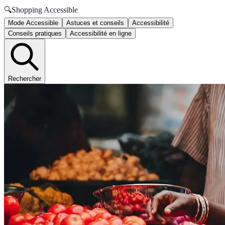
🔍
Shopping Accessible
Mode Accessible
Astuces et conseils
Accessibilité
Conseils pratiques
Accessibilité en ligne
Rechercher