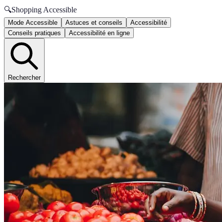
🔍
Shopping Accessible
Mode Accessible
Astuces et conseils
Accessibilité
Conseils pratiques
Accessibilité en ligne
Rechercher