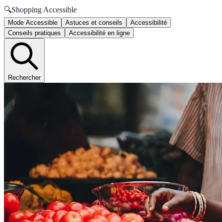
🔍
Shopping Accessible
Mode Accessible
Astuces et conseils
Accessibilité
Conseils pratiques
Accessibilité en ligne
Rechercher