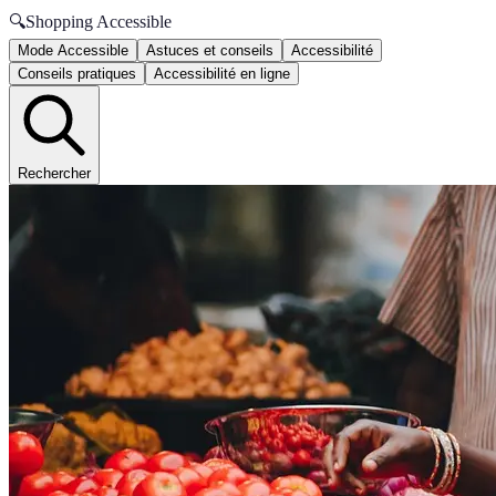
🔍
Shopping Accessible
Mode Accessible
Astuces et conseils
Accessibilité
Conseils pratiques
Accessibilité en ligne
Rechercher