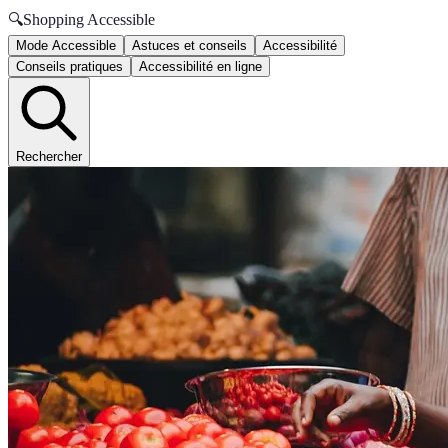
🔍
Shopping Accessible
Mode Accessible
Astuces et conseils
Accessibilité
Conseils pratiques
Accessibilité en ligne
Rechercher