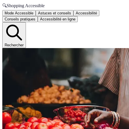
🔍
Shopping Accessible
Mode Accessible
Astuces et conseils
Accessibilité
Conseils pratiques
Accessibilité en ligne
Rechercher