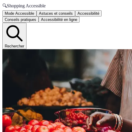
🔍
Shopping Accessible
Mode Accessible
Astuces et conseils
Accessibilité
Conseils pratiques
Accessibilité en ligne
Rechercher