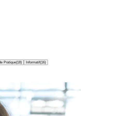
de Pratique
(
18
)
Informatif
(
16
)