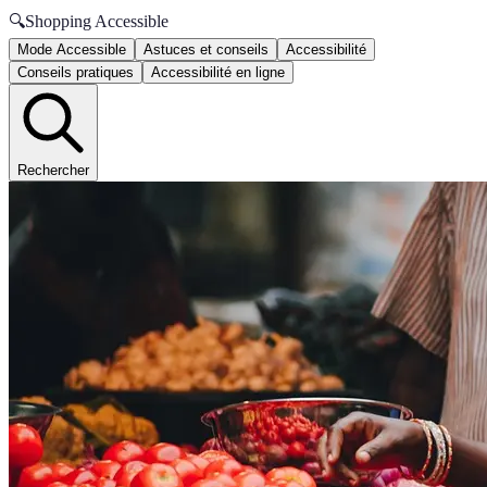
🔍
Shopping Accessible
Mode Accessible
Astuces et conseils
Accessibilité
Conseils pratiques
Accessibilité en ligne
Rechercher