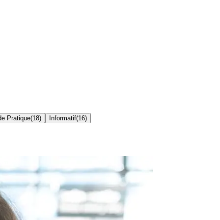
de Pratique
(
18
)
Informatif
(
16
)