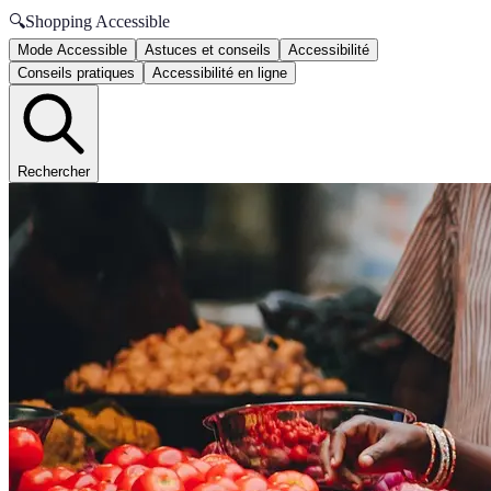
🔍
Shopping Accessible
Mode Accessible
Astuces et conseils
Accessibilité
Conseils pratiques
Accessibilité en ligne
Rechercher