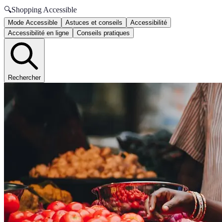
🔍
Shopping Accessible
Mode Accessible
Astuces et conseils
Accessibilité
Accessibilité en ligne
Conseils pratiques
Rechercher