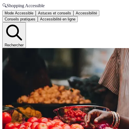
🔍
Shopping Accessible
Mode Accessible
Astuces et conseils
Accessibilité
Conseils pratiques
Accessibilité en ligne
Rechercher