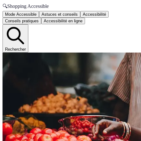
🔍
Shopping Accessible
Mode Accessible
Astuces et conseils
Accessibilité
Conseils pratiques
Accessibilité en ligne
Rechercher