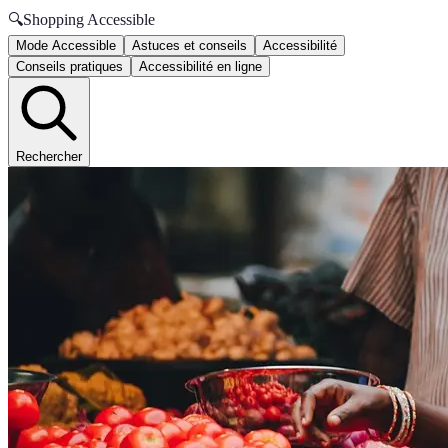
🔍
Shopping Accessible
Mode Accessible
Astuces et conseils
Accessibilité
Conseils pratiques
Accessibilité en ligne
Rechercher