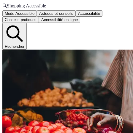
🔍
Shopping Accessible
Mode Accessible
Astuces et conseils
Accessibilité
Conseils pratiques
Accessibilité en ligne
Rechercher