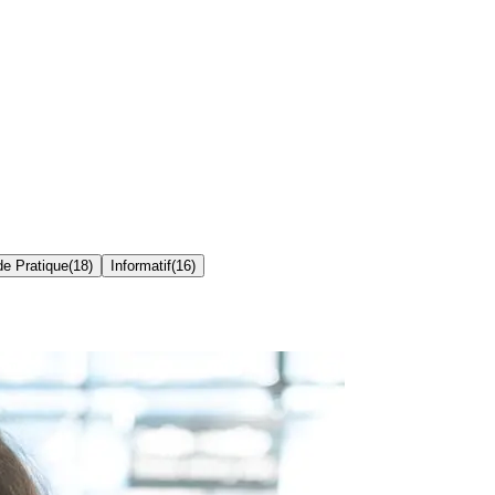
de Pratique
(
18
)
Informatif
(
16
)