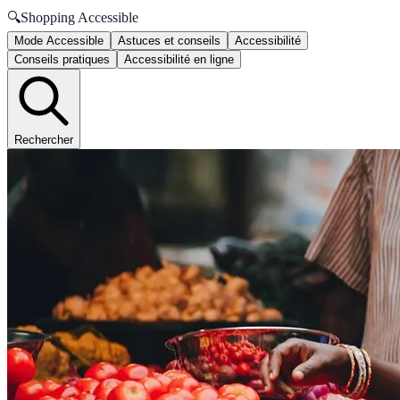
🔍
Shopping Accessible
Mode Accessible
Astuces et conseils
Accessibilité
Conseils pratiques
Accessibilité en ligne
Rechercher