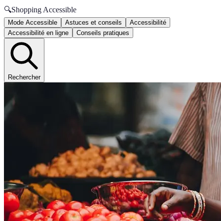
🔍
Shopping Accessible
Mode Accessible
Astuces et conseils
Accessibilité
Accessibilité en ligne
Conseils pratiques
Rechercher